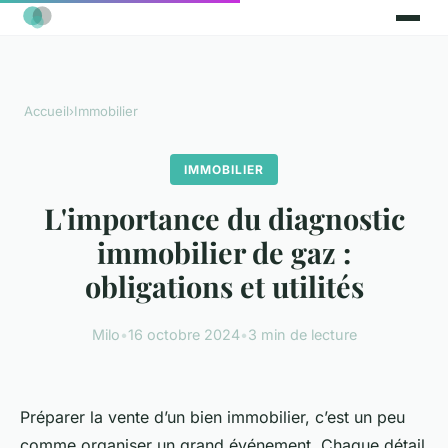
Accueil
›
Immobilier
IMMOBILIER
L'importance du diagnostic
immobilier de gaz :
obligations et utilités
Milo
•
16 octobre 2024
•
3 min de lecture
Préparer la vente d’un bien immobilier, c’est un peu
comme organiser un grand événement. Chaque détail