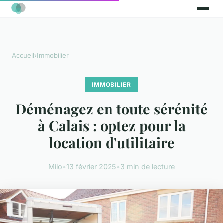
Accueil
›
Immobilier
IMMOBILIER
Déménagez en toute sérénité
à Calais : optez pour la
location d'utilitaire
Milo
•
13 février 2025
•
3 min de lecture