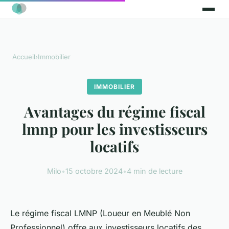
Accueil
›
Immobilier
IMMOBILIER
Avantages du régime fiscal
lmnp pour les investisseurs
locatifs
Milo
•
15 octobre 2024
•
4 min de lecture
Le régime fiscal LMNP (Loueur en Meublé Non
Professionnel) offre aux investisseurs locatifs des